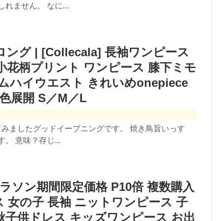
ません。 なに...
 | [Collecala] 長袖ワンピース
花柄プリント ワンピース 膝下ミモ
ハイウエスト きれいめonepiece
色展開 S／M／L
べてみましたグッドイーブニングです。 焼き鳥旨いっす
 意味？存じ...
マラソン期間限定価格 P10倍 複数購入
ス 女の子 長袖 ニットワンピース 子
春秋子供ドレス キッズワンピース お出