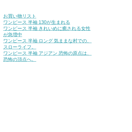
お買い物リスト
ワンピース 半袖 130が生まれる
ワンピース 半袖 きれいめに癒される女性
が急増中
ワンピース 半袖 ロング 気ままな村での、
スローライフ。
ワンピース 半袖 アジアン 恐怖の原点は、
恐怖の頂点へ。