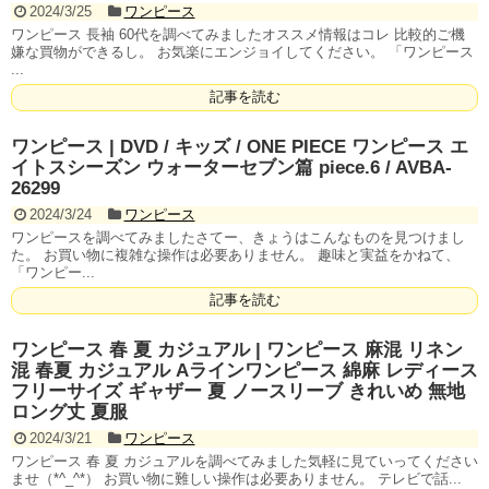
2024/3/25
ワンピース
ワンピース 長袖 60代を調べてみましたオススメ情報はコレ 比較的ご機
嫌な買物ができるし。 お気楽にエンジョイしてください。 「ワンピース
...
記事を読む
ワンピース | DVD / キッズ / ONE PIECE ワンピース エ
イトスシーズン ウォーターセブン篇 piece.6 / AVBA-
26299
2024/3/24
ワンピース
ワンピースを調べてみましたさてー、きょうはこんなものを見つけまし
た。 お買い物に複雑な操作は必要ありません。 趣味と実益をかねて、
「ワンピー...
記事を読む
ワンピース 春 夏 カジュアル | ワンピース 麻混 リネン
混 春夏 カジュアル Aラインワンピース 綿麻 レディース
フリーサイズ ギャザー 夏 ノースリーブ きれいめ 無地
ロング丈 夏服
2024/3/21
ワンピース
ワンピース 春 夏 カジュアルを調べてみました気軽に見ていってください
ませ（*^_^*） お買い物に難しい操作は必要ありません。 テレビで話...