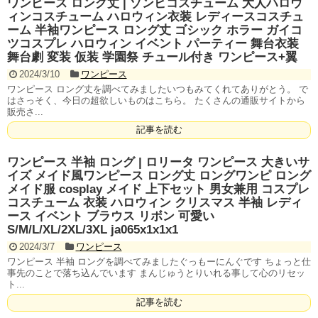
ワンピース ロング丈 | ゾンビコスチューム 大人ハロウ
ィンコスチューム ハロウィン衣装 レディースコスチュ
ーム 半袖ワンピース ロング丈 ゴシック ホラー ガイコ
ツコスプレ ハロウィン イベント パーティー 舞台衣装
舞台劇 変装 仮装 学園祭 チュール付き ワンピース+翼
2024/3/10
ワンピース
ワンピース ロング丈を調べてみましたいつもみてくれてありがとう。 で
はさっそく、今日の超欲しいものはこちら。 たくさんの通販サイトから
販売さ...
記事を読む
ワンピース 半袖 ロング | ロリータ ワンピース 大きいサ
イズ メイド風ワンピース ロング丈 ロングワンピ ロング
メイド服 cosplay メイド 上下セット 男女兼用 コスプレ
コスチューム 衣装 ハロウィン クリスマス 半袖 レディ
ース イベント ブラウス リボン 可愛い
S/M/L/XL/2XL/3XL ja065x1x1x1
2024/3/7
ワンピース
ワンピース 半袖 ロングを調べてみましたぐっもーにんぐです ちょっと仕
事先のことで落ち込んでいます まんじゅうとりいれる事して心のリセッ
ト...
記事を読む