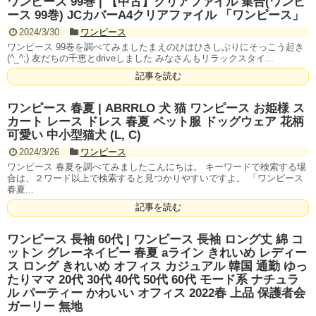
ワンピース 99巻 | 【中古】クリアファイル 集合(ワンピ
ース 99巻) JCカバーA4クリアファイル 「ワンピース」
2024/3/30
ワンピース
ワンピース 99巻を調べてみましたまえのひはひさしぶりにそっこう起き
(^_^;) 友だちの千恵とdriveしました みなさんもリラックスタイ...
記事を読む
ワンピース 春夏 | ABRRLO 犬 猫 ワンピース お姫様 ス
カート レース ドレス 春夏 ペット服 ドッグウェア 花柄
可愛い 中小型猫犬 (L, C)
2024/3/26
ワンピース
ワンピース 春夏を調べてみましたこんにちは。 キーワードで検索する場
合は、２ワード以上で検索すると見つかりやすいですよ。 「ワンピース
春夏...
記事を読む
ワンピース 長袖 60代 | ワンピース 長袖 ロング丈 綿 コ
ットン グレーネイビー 春夏 aライン きれいめ レディー
ス ロング きれいめ オフィス カジュアル 韓国 通勤 ゆっ
たりママ 20代 30代 40代 50代 60代 モード系 ナチュラ
ル パーティー かわいい オフィス 2022春 上品 保護者会
ガーリー 無地