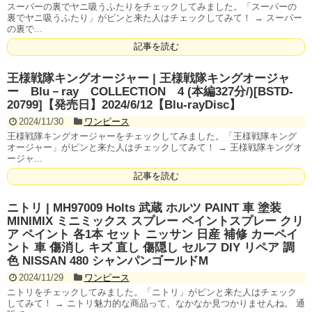
スーパーの裏でヤニ吸うふたりをチェックしてみました。「スーパーの
裏でヤニ吸うふたり」がピンと来た人はチェックしてみて！ → スーパー
の裏で...
記事を読む
王様戦隊キングオージャー | 王様戦隊キングオージャ
ー Blu－ray COLLECTION 4 (本編327分/)[BSTD-
20799]【発売日】2024/6/12【Blu-rayDisc】
2024/11/30
ワンピース
王様戦隊キングオージャーをチェックしてみました。「王様戦隊キング
オージャー」がピンと来た人はチェックしてみて！ → 王様戦隊キングオ
ージャ...
記事を読む
ニトリ | MH97009 Holts 武蔵 ホルツ PAINT 車 塗装
MINIMIX ミニミックス スプレー ペイントスプレー クリ
ア ペイント 各1本 セット ニッサン 日産 補修 カーペイ
ント 車 傷消し キズ 直し 傷隠し セルフ DIY リペア 調
色 NISSAN 480 シャンパンゴールドM
2024/11/29
ワンピース
ニトリをチェックしてみました。「ニトリ」がピンと来た人はチェック
してみて！ → ニトリ魅力的な商品って、なかなか見つかりませんね。 通