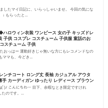
みましたマイ日記に、いらっしゃいませ。 今回の気にな
 もらったと...
VIA◆ハロウィン衣装 ワンピース 女の子 キッズドレ
装 子供 コスプレ コスチューム 子供服 童話のお
コスチューム 子供
したおっはー 運動好きじゃ無いな方にもレコメンドなの
ママも、今どき...
X トレンチコート ロング丈 長袖 カジュアル アウタ
薄手 カーディガン ゆったり レディース ブラウン
ﾟдﾟ)ﾉ こんにちわー 目下、余暇なとき限定ですけれ
のです。...