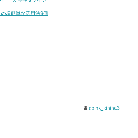
ンピース 長袖 aライン
」の超簡単な活用法9個
apink_kinina3