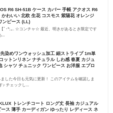
S R6 SH-51B ケース カバー 手帳 アクオス R6
ワー かわいい 北欧 生花 コスモス 紫陽花 オレンジ
ンピース (LL)
ﾉ【ﾟ･*:.｡. ☆コンチャ☆ 最近、明きがあるとき限定です
..
綿麻先染めワンウォッシュ加工 細ストライプ 1m単
 コットンリネン ナチュラル しわ感 春夏 カジュ
地 シャツ チュニック ワンピース お洋服 エプロ
てみました今日も元気に更新！ このアイテムを確認しま
 チェックし...
EKLUX トレンチコート ロング丈 長袖 カジュアル
ース 薄手 カーディガン ゆったり レディース ネ