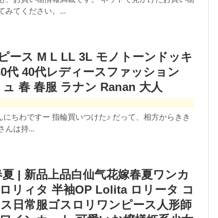
みてください。...
ンピース M L LL 3L モノトーンドッキ
 30代 40代レディースファッション
リュ 春 春服 ラナン Ranan 大人
こんにちわですー 指輪買いつけた♪ だって、相方からきき
んは持...
夏 | 新品上品白仙气花嫁春夏ワンカ
ィタ 半袖OP Lolita ロリータ コ
レス日常服ゴスロリワンピース人形師