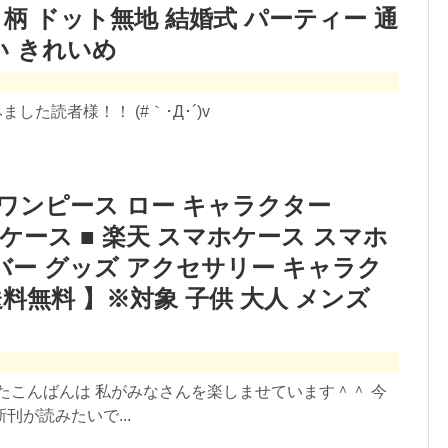
ク柄 ドット無地 結婚式 パーティー 通
い きれいめ
した読者様！！ (#｀･Д･´)v
 ワンピース ロー キャラクター
one6ケース ■ 楽天 スマホケース スマホ
バー グッズ アクセサリー キャラク
料無料 】※対象 子供 大人 メンズ
たこんばんは 私がみなさんを楽しませています＾＾ 今
が読みたいで...