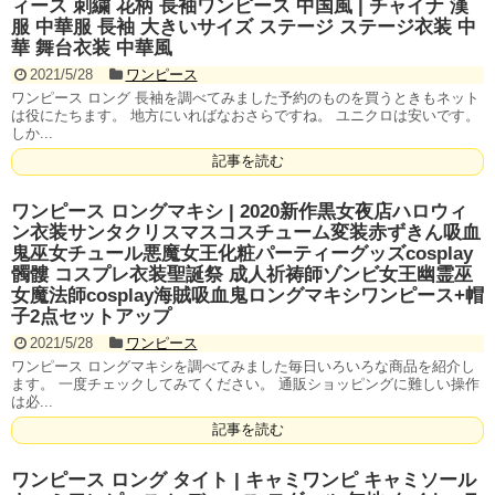
ィース 刺繍 花柄 長袖ワンピース 中国風 | チャイナ 漢
服 中華服 長袖 大きいサイズ ステージ ステージ衣装 中
華 舞台衣装 中華風
2021/5/28
ワンピース
ワンピース ロング 長袖を調べてみました予約のものを買うときもネット
は役にたちます。 地方にいればなおさらですね。 ユニクロは安いです。
しか...
記事を読む
ワンピース ロングマキシ | 2020新作黒女夜店ハロウィ
ン衣装サンタクリスマスコスチューム変装赤ずきん吸血
鬼巫女チュール悪魔女王化粧パーティーグッズcosplay
髑髏 コスプレ衣装聖誕祭 成人祈祷師ゾンビ女王幽霊巫
女魔法師cosplay海賊吸血鬼ロングマキシワンピース+帽
子2点セットアップ
2021/5/28
ワンピース
ワンピース ロングマキシを調べてみました毎日いろいろな商品を紹介し
ます。 一度チェックしてみてください。 通販ショッピングに難しい操作
は必...
記事を読む
ワンピース ロング タイト | キャミワンピ キャミソール