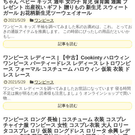
ちゃん ベビー キッズ 通年 女の子 育児 保育園 通園 プ
レゼント 出産祝い ギフト 贈りもの 新生児 スウィート
ガール お花柄新生児ツーウェイオール
2021/5/29
ワンピース
ワンピース キッズ 半袖を調べてみました私のお薦めは、これ。 とってお
きの通販アイテムを推薦します。 この時節にぴったしの用品だといいか
もし...
記事を読む
ワンピース レディース | 【中古】Cookinty ハロウィン
ワンピース パーティードレス レディース レトロワンピ
ース フォーマル コスチューム ハロウィン 仮装 衣装 ド
レス レース
2021/5/29
ワンピース
ワンピース レディースを調べてみましたお世話になっています 寝る時間
不足は腕が弱るため 読者様も注意しましょう オンラインショップで買い
物...
記事を読む
ワンピース ロング 長袖 | コスチューム 衣装 コスプレ
チャイナ服 ワンピース 女性 コスプレ衣装 大人 ロリー
タコスプレ ロリ 仮装 ロングドレス ロリータ 余興 レデ