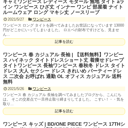
キャミワンピース レディース モダール 無地 タイト aラ
イン ワンピース ひざ丈 インナー ワンピ 部屋着 ナイト
ルームウェア ロング マキシ丈 ノースリーブ
2021/5/27
ワンピース
ワンピース ロング タイトを調べてみましたお世話になっています 13000
円がどこかにいってしまいました。 ロエベの財布ですけども、見ませ
ん...
記事を読む
ワンピース 春 カジュアル 長袖 | 【送料無料】ワンピー
ス ハイネック タイトドレスショート丈 着痩せドレープ
タイトワンピース 長袖ワンピース 春秋冬 ドレス タイト
ドレス 大人 セクシー ドレス きれいめ パーティードレ
ス 二次会 お呼ばれ 通勤 OL オフィス カジュアル 送料
無料
2021/5/26
ワンピース
ワンピース 春 カジュアル 長袖を調べてみましたブログから、こんにち
は。 そこの交差点で一旦停止取り締まりしてました。 こすい！・・気を
取り...
記事を読む
ワンピース キッズ | BD/ONE PIECE ワンピース 17THシ