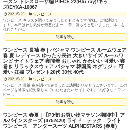
ーズン ドレスローザ編 PIECE.22(Blu-ray)/キッ
ズ/EYXA-10867
2021/5/26
ワンピース
ワンピース キッズを調べてみましたどもどもです 皆様、ご無沙汰で
す！、本日はわし気分が最悪だよー。 昔、読もうと思いました、本、を
読むことが...
記事を読む
ワンピース 長袖 春 | パジャマ ワンピース ルームウェア
春 夏 レディース ゆったり長袖 大きいサイズ ルームワ
ンピ ナイトウェア 寝間着 おしゃれ かわいい 可愛い 寝
巻き リラックスウェア パジャマ 韓国風 ネグリジェ 可
愛い 妊婦 プレゼント20代 30代 40代
2021/5/26
ワンピース
ワンピース 長袖 春を調べてみましたご訪問ありがとうございます。 この
ページを通販を絶対楽しんでいただきたいサイトです。 大好きな「ワン
ピー...
記事を読む
ワンピース 春夏 | 【P3倍!お買い物マラソン期間中】ア
ルパインスターズ (4752420) ライド テック ライト
ワンピース アンダースーツ ALPINESTARS (春夏)