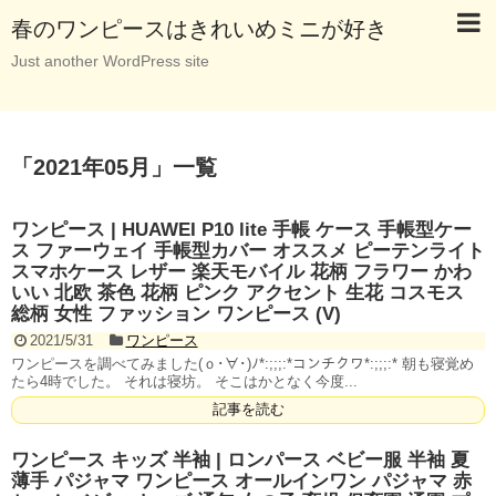
春のワンピースはきれいめミニが好き
Just another WordPress site
「
2021年05月
」
一覧
ワンピース | HUAWEI P10 lite 手帳 ケース 手帳型ケー
ス ファーウェイ 手帳型カバー オススメ ピーテンライト
スマホケース レザー 楽天モバイル 花柄 フラワー かわ
いい 北欧 茶色 花柄 ピンク アクセント 生花 コスモス
総柄 女性 ファッション ワンピース (V)
2021/5/31
ワンピース
ワンピースを調べてみました(ｏ･∀･)ﾉ*:;;;:*コンチクワ*:;;;:* 朝も寝覚め
たら4時でした。 それは寝坊。 そこはかとなく今度...
記事を読む
ワンピース キッズ 半袖 | ロンパース ベビー服 半袖 夏
薄手 パジャマ ワンピース オールインワン パジャマ 赤