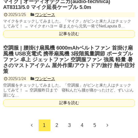
マイク | オーディオテクニカ(audio-technica)
AT8313/5.0 マイク延長ケーブル 5.0m
2025/1/25
ワンピース
マイクをチェックしてみました。「マイク」がピンと来た人はチェック
してみて！ → マイクオハヨー 昼まえから元気一発でNetLaputa B...
記事を読む
空調服 | 腰掛け扇風機 6000mAhベルトファン 首掛け扇
風機 USB充電式 携帯扇風機 3段階風量調節 ポータブル
ファン 卓上 ジェットファン 空調服ファン 強風 軽量 暑
さのマストアイテム 屋外作業/アウトドア/旅行 熱中症対
策
2025/1/24
ワンピース
空調服をチェックしてみました。「空調服」がピンと来た人はチェック
してみて！ → 空調服昨日まで 寝転んだら腰が痛かったけど、ずいぶん
楽にな...
記事を読む
1
2
3
4
5