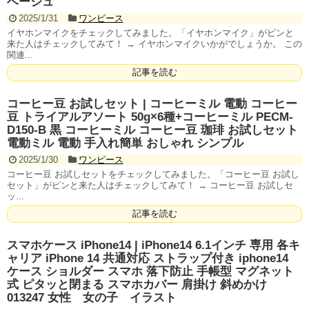
ベージュ
2025/1/31
ワンピース
イヤホンマイクをチェックしてみました。「イヤホンマイク」がピンと
来た人はチェックしてみて！ → イヤホンマイクいかがでしょうか。 この
関連...
記事を読む
コーヒー豆 お試しセット | コーヒーミル 電動 コーヒー
豆 トライアルアソート 50g×6種+コーヒーミル PECM-
D150-B 黒 コーヒーミル コーヒー豆 珈琲 お試しセット
電動ミル 電動 手入れ簡単 おしゃれ シンプル
2025/1/30
ワンピース
コーヒー豆 お試しセットをチェックしてみました。「コーヒー豆 お試し
セット」がピンと来た人はチェックしてみて！ → コーヒー豆 お試しセ
ッ...
記事を読む
スマホケース iPhone14 | iPhone14 6.1インチ 専用 各キ
ャリア iPhone 14 共通対応 ストラップ付き iphone14
ケース ショルダー スマホ 落下防止 手帳型 マグネット
式 ピタッと閉まる スマホカバー 肩掛け 斜めかけ
013247 女性 女の子 イラスト