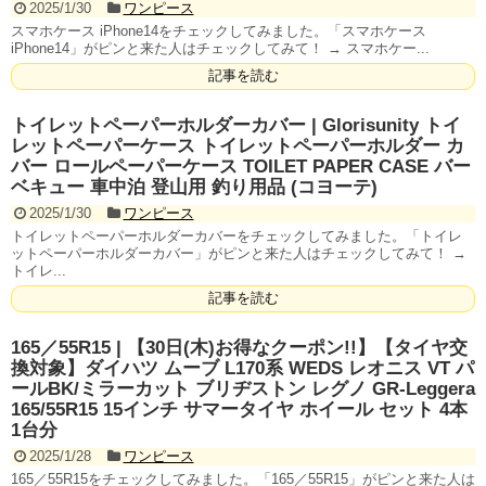
2025/1/30
ワンピース
スマホケース iPhone14をチェックしてみました。「スマホケース
iPhone14」がピンと来た人はチェックしてみて！ → スマホケー...
記事を読む
トイレットペーパーホルダーカバー | Glorisunity トイ
レットペーパーケース トイレットペーパーホルダー カ
バー ロールペーパーケース TOILET PAPER CASE バー
ベキュー 車中泊 登山用 釣り用品 (コヨーテ)
2025/1/30
ワンピース
トイレットペーパーホルダーカバーをチェックしてみました。「トイレ
ットペーパーホルダーカバー」がピンと来た人はチェックしてみて！ →
トイレ...
記事を読む
165／55R15 | 【30日(木)お得なクーポン!!】【タイヤ交
換対象】ダイハツ ムーブ L170系 WEDS レオニス VT パ
ールBK/ミラーカット ブリヂストン レグノ GR-Leggera
165/55R15 15インチ サマータイヤ ホイール セット 4本
1台分
2025/1/28
ワンピース
165／55R15をチェックしてみました。「165／55R15」がピンと来た人は