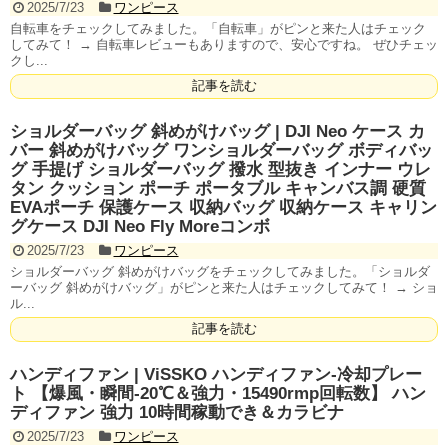
2025/7/23
ワンピース
自転車をチェックしてみました。「自転車」がピンと来た人はチェック
してみて！ → 自転車レビューもありますので、安心ですね。 ぜひチェッ
クし...
記事を読む
ショルダーバッグ 斜めがけバッグ | DJI Neo ケース カ
バー 斜めがけバッグ ワンショルダーバッグ ボディバッ
グ 手提げ ショルダーバッグ 撥水 型抜き インナー ウレ
タン クッション ポーチ ポータブル キャンバス調 硬質
EVAポーチ 保護ケース 収納バッグ 収納ケース キャリン
グケース DJI Neo Fly Moreコンボ
2025/7/23
ワンピース
ショルダーバッグ 斜めがけバッグをチェックしてみました。「ショルダ
ーバッグ 斜めがけバッグ」がピンと来た人はチェックしてみて！ → ショ
ル...
記事を読む
ハンディファン | ViSSKO ハンディファン-冷却プレー
ト 【爆風・瞬間-20℃＆強力・15490rmp回転数】 ハン
ディファン 強力 10時間稼動でき＆カラビナ
2025/7/23
ワンピース