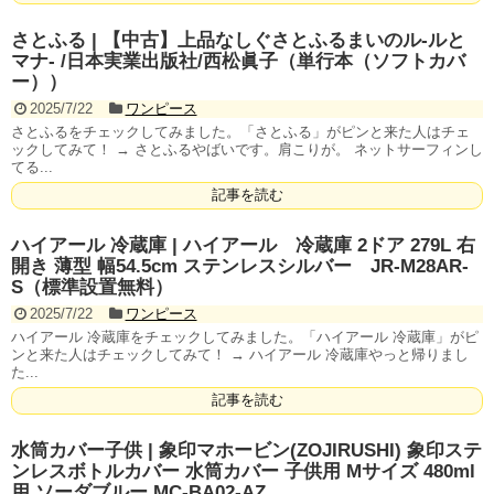
さとふる | 【中古】上品なしぐさとふるまいのル-ルと
マナ- /日本実業出版社/西松眞子（単行本（ソフトカバ
ー））
2025/7/22
ワンピース
さとふるをチェックしてみました。「さとふる」がピンと来た人はチェ
ックしてみて！ → さとふるやばいです。肩こりが。 ネットサーフィンし
てる...
記事を読む
ハイアール 冷蔵庫 | ハイアール 冷蔵庫 2ドア 279L 右
開き 薄型 幅54.5cm ステンレスシルバー JR-M28AR-
S（標準設置無料）
2025/7/22
ワンピース
ハイアール 冷蔵庫をチェックしてみました。「ハイアール 冷蔵庫」がピ
ンと来た人はチェックしてみて！ → ハイアール 冷蔵庫やっと帰りまし
た...
記事を読む
水筒カバー子供 | 象印マホービン(ZOJIRUSHI) 象印ステ
ンレスボトルカバー 水筒カバー 子供用 Mサイズ 480ml
用 ソーダブルー MC-BA02-AZ