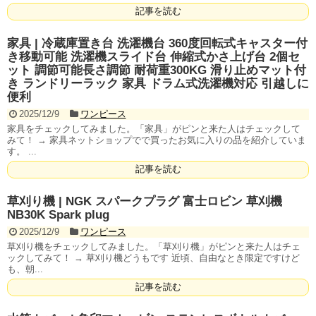
記事を読む
家具 | 冷蔵庫置き台 洗濯機台 360度回転式キャスター付
き移動可能 洗濯機スライド台 伸縮式かさ上げ台 2個セ
ット 調節可能長さ調節 耐荷重300KG 滑り止めマット付
き ランドリーラック 家具 ドラム式洗濯機対応 引越しに
便利
2025/12/9
ワンピース
家具をチェックしてみました。「家具」がピンと来た人はチェックして
みて！ → 家具ネットショップでで買ったお気に入りの品を紹介していま
す。 ...
記事を読む
草刈り機 | NGK スパークプラグ 富士ロビン 草刈機
NB30K Spark plug
2025/12/9
ワンピース
草刈り機をチェックしてみました。「草刈り機」がピンと来た人はチェ
ックしてみて！ → 草刈り機どうもです 近頃、自由なとき限定ですけど
も、朝...
記事を読む