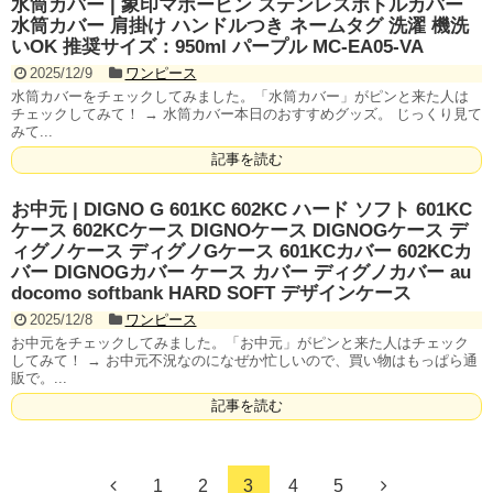
水筒カバー | 象印マホービン ステンレスボトルカバー
水筒カバー 肩掛け ハンドルつき ネームタグ 洗濯 機洗
いOK 推奨サイズ：950ml パープル MC-EA05-VA
2025/12/9
ワンピース
水筒カバーをチェックしてみました。「水筒カバー」がピンと来た人は
チェックしてみて！ → 水筒カバー本日のおすすめグッズ。 じっくり見て
みて...
記事を読む
お中元 | DIGNO G 601KC 602KC ハード ソフト 601KC
ケース 602KCケース DIGNOケース DIGNOGケース デ
ィグノケース ディグノGケース 601KCカバー 602KCカ
バー DIGNOGカバー ケース カバー ディグノカバー au
docomo softbank HARD SOFT デザインケース
2025/12/8
ワンピース
お中元をチェックしてみました。「お中元」がピンと来た人はチェック
してみて！ → お中元不況なのになぜか忙しいので、買い物はもっぱら通
販で。...
記事を読む
1
2
3
4
5