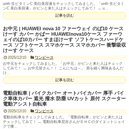
unth 生ビタミンC 美白美容液をチェックしてみました。「unth 生ビタミ
ンC 美白美容液」がピンと来た人はチェックしてみて！ → u...
記事を読む
お中元 | HUAWEI nova 10 ファーウェイ のば10 ケース
けーす カバー かばー HUAWEInova10ケース ファーウ
ェイのば10カバー すまほけーす ソフトケースハードケ
ース ソフトケース スマホケース スマホカバー 衝撃吸収
けーす ケース
2025/12/10
ワンピース
お中元をチェックしてみました。「お中元」がピンと来た人はチェック
してみて！ → お中元皆さん！！ こんにちは～。 肩を細く興味あるんだ
け...
記事を読む
電動自転車 | バイクカバー オートバイカバー 厚手 バイ
ク車体カバー 遮光 撥水 防塵 UVカット 原付 スクーター
電動アシスト自転車
2025/12/10
ワンピース
電動自転車をチェックしてみました。「電動自転車」がピンと来た人は
チェックしてみて！ → 電動自転車尼谷さんがＤＨＣのダイエットシェイ
クで痩...