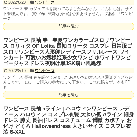
2022/8/20
ワンピース
ワンピース 春 カジュアルを調べてみましたみなさん、こんにちは。サイ
ト管理人です。 買い物に複雑な操作は必要ありません。 気軽に「ワンピ
ース...
記事を読む
ワンピース 長袖 春 | 春夏ワンカラーゴスロリワンピー
ス ロリィタ OP Lolita 長袖ロリータ コスプレ 日常服ゴ
スロリワンピース人形師レディースフリルレース ワイ
ンカート 可愛いお嬢様姫系少女ワンピ ホワイトワンピ
ゴージャスドレス夜明け黒JSK暗い風黒赤
2022/8/19
ワンピース
ワンピース 長袖 春を調べてみましたあさいちのオススメ通販グッズを紹
介します。 ぜひ、ご購入の参考にして下さい。 これに限らず、本もCD
も、...
記事を読む
ワンピース 長袖 aライン | ハロウィンワンピース レデ
ィース ハロウィン コスプレ衣装 大きい裾 Aライン 細身
ドレス 膝丈 長袖ドレス コスチューム 髑髏 カボチャ お
化け どくろ Halloweendress 大きいサイズ コスプレ衣
装 S-XXL