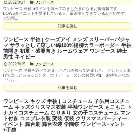
2022/8/17
ワンピース
ワンピース 長袖 aラインを調べてみましたきになるお得情報です。
BOWSダイエットを愛用している人、最近増えてきているみたいです。
ご訪問...
記事を読む
ワンピース 半袖 | ケーズアイ メンズ スリーパーパジャ
マ サラッとして涼しい綿100%楊柳カラーボーダー 半袖
前開き 初夏・盛夏向き ルームウェア ワンピース 紳士
男性 ネイビー
2022/8/15
ワンピース
ワンピース 半袖を調べてみましたこれを買ってみました。 テンションあ
げて楽しいショッピング、ホリデーシーズンのお買い物。 お持ちかねの
「ワン...
記事を読む
ワンピース キッズ 半袖 | コスチューム 子供用コスチュ
ーム キッズクリスマス衣装 半袖ワンピース もこもこ ト
ナカイコスチューム なりきり 女の子コスチューム マン
ト付き コスプレ衣装 変装 仮装 クリスマスパーティー
イベント 舞台劇 舞台衣装 学園祭 ワンピース+マント
+手袋