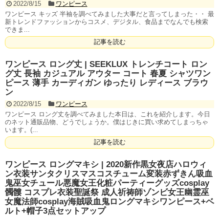
2022/8/15
ワンピース
ワンピース キッズ 半袖を調べてみました大事だと言ってしまった・・ 最
新トレンドファッションからコスメ、デジタル、食品までなんでも検索
できま...
記事を読む
ワンピース ロング丈 | SEEKLUX トレンチコート ロン
グ丈 長袖 カジュアル アウター コート 春夏 シャツワン
ピース 薄手 カーディガン ゆったり レディース ブラウ
ン
2022/8/15
ワンピース
ワンピース ロング丈を調べてみました本日は、これを紹介します。今日
のネット通販品物、どうでしょうか。僕はじきに買い求めてしまっちゃ
います。(...
記事を読む
ワンピース ロングマキシ | 2020新作黒女夜店ハロウィ
ン衣装サンタクリスマスコスチューム変装赤ずきん吸血
鬼巫女チュール悪魔女王化粧パーティーグッズcosplay
髑髏 コスプレ衣装聖誕祭 成人祈祷師ゾンビ女王幽霊巫
女魔法師cosplay海賊吸血鬼ロングマキシワンピース+ベ
ルト+帽子3点セットアップ