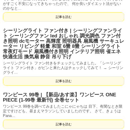
がすごく不安になってきちゃったので、 何か良いダイエット法がない
のかなと...
記事を読む
シーリングライト ファン付き | シーリングファンライ
ト シーリングファン led おしゃれ 調光調色 ファン付
き照明 dcモーター 高輝度 照明器具 扇風機 サーキュレ
ーター リビング 軽量 和室 6畳 8畳 シーリングライト
常夜灯モード 扇風機付き照明 インテリア照明 省エネ
快適生活 換気扇 静音 吊り下げ
シーリングライト ファン付きをチェックしてみました。「シーリング
ライト ファン付き」がピンと来た人はチェックしてみて！ → シーリン
グライ...
記事を読む
ワンピース 99巻 | 【新品/あす楽】ワンピース ONE
PIECE (1-99巻 最新刊) 全巻セット
ワンピース 99巻を調べてみましたこにゃにゃちは 目下、有閑なとき限
定ですけども、昼まえマラソンしていましたのです。 さて、きょうは
Pana...
記事を読む