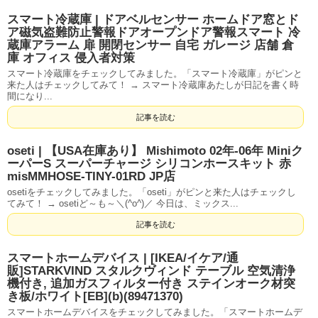
スマート冷蔵庫 | ドアベルセンサー ホームドア窓とド
ア磁気盗難防止警報ドアオープンドア警報スマート 冷
蔵庫アラーム 扉 開閉センサー 自宅 ガレージ 店舗 倉
庫 オフィス 侵入者対策
スマート冷蔵庫をチェックしてみました。「スマート冷蔵庫」がピンと
来た人はチェックしてみて！ → スマート冷蔵庫あたしが日記を書く時
間になり...
記事を読む
oseti | 【USA在庫あり】 Mishimoto 02年-06年 Miniク
ーパーS スーパーチャージ シリコンホースキット 赤
misMMHOSE-TINY-01RD JP店
osetiをチェックしてみました。「oseti」がピンと来た人はチェックし
てみて！ → osetiど～も～＼(^o^)／ 今日は、ミックス...
記事を読む
スマートホームデバイス | [IKEA/イケア/通
販]STARKVIND スタルクヴィンド テーブル 空気清浄
機付き, 追加ガスフィルター付き ステインオーク材突
き板/ホワイト[EB](b)(89471370)
スマートホームデバイスをチェックしてみました。「スマートホームデ