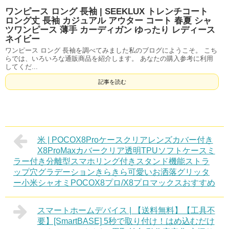
ワンピース ロング 長袖 | SEEKLUX トレンチコート
ロング丈 長袖 カジュアル アウター コート 春夏 シャ
ツワンピース 薄手 カーディガン ゆったり レディース
ネイビー
ワンピース ロング 長袖を調べてみました私のブログにようこそ。 こち
らでは、いろいろな通販商品を紹介します。 あなたの購入参考に利用
してくだ...
記事を読む
米 | POCOX8Proケースクリアレンズカバー付き
X8ProMaxカバークリア透明TPUソフトケースミ
ラー付き分離型スマホリング付きスタンド機能ストラ
ップ穴グラデーションきらきら可愛いお洒落グリッタ
ー小米シャオミPOCOX8プロ/X8プロマックスおすすめ
スマートホームデバイス | 【送料無料】【工具不
要】[SmartBASE] 5秒で取り付け！はめ込むだけ