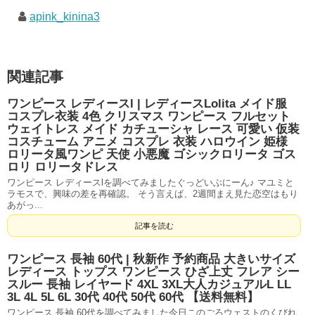
apink_kinina3
関連記事
ワンピース レディースl | レディースLolita メイド服
コスプレ衣装 4色 クリスマス ワンピース フルセット
ウェイトレス メイド カチューシャ レース 可愛い 仮装
コスチューム アニメ コスプレ 衣装 ハロウイン 姫様
ロリータ風ワンピ 天使 小悪魔 ゴシックロリータ ゴス
ロリ ロリータドレス
ワンピース レディースlを調べてみましたぐっどいぶにーん♪ マユミと
ラモスで、興味の差を再確認。 そう言えば、2週間まえ見た恋空はもり
あがっ...
記事を読む
ワンピース 長袖 60代 | 秋新作 予約商品 大きいサイズ
レディース トップス ワンピース ひざ上丈 フレア シー
スルー 長袖 レイヤード 4XL 3XL大人カジュアルL LL
3L 4L 5L 6L 30代 40代 50代 60代 【送料無料】
ワンピース 長袖 60代を調べてみました今日このごろウェストのくびれ