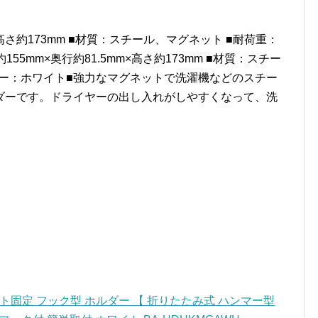
×高さ約173mm ■材質：スチール、マグネット ■耐荷重：
155mm×奥行約81.5mm×高さ約173mm ■材質：スチー
カラー：ホワイト■強力なマグネットで洗濯機などのスチー
ダーです。ドライヤーの出し入れがしやすくなって、洗
ト固定 フック型 ホルダー 【 折りたたみ式 ハンマー型