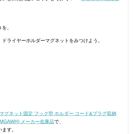
。
きを。
。ドライヤーホルダーマグネットをみつけよう。
 マグネット固定 フック型 ホルダー コード&プラグ収納
KMGAWH) メーカー在庫品
で、
います。