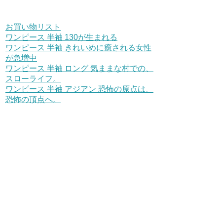
お買い物リスト
ワンピース 半袖 130が生まれる
ワンピース 半袖 きれいめに癒される女性
が急増中
ワンピース 半袖 ロング 気ままな村での、
スローライフ。
ワンピース 半袖 アジアン 恐怖の原点は、
恐怖の頂点へ。