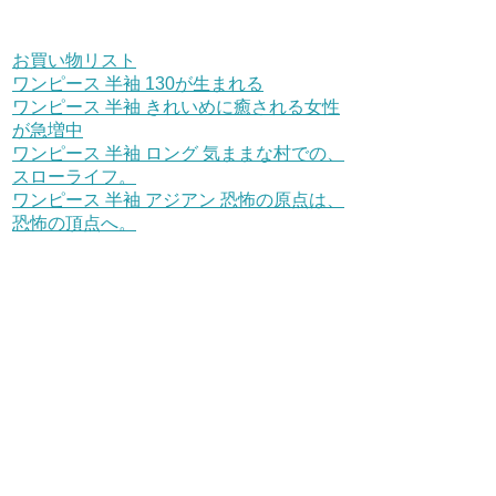
お買い物リスト
ワンピース 半袖 130が生まれる
ワンピース 半袖 きれいめに癒される女性
が急増中
ワンピース 半袖 ロング 気ままな村での、
スローライフ。
ワンピース 半袖 アジアン 恐怖の原点は、
恐怖の頂点へ。