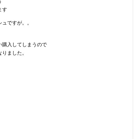
ぅ
ます
シュですが。。
い購入してしまうので
なりました。