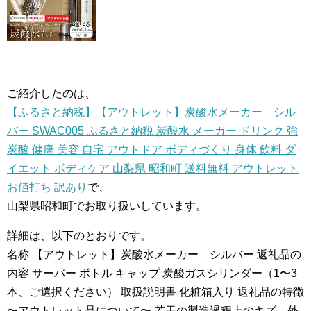
ご紹介したのは、
【ふるさと納税】【アウトレット】炭酸水メーカー シル
バー SWAC005 ふるさと納税 炭酸水 メーカー ドリンク 強
炭酸 健康 美容 自宅 アウトドア ボディづくり 身体 飲料 ダ
イエット ボディケア 山梨県 昭和町 送料無料 アウトレット
お値打ち 訳あり
で、
山梨県昭和町でお取り扱いしています。
詳細は、以下のとおりです。
名称 【アウトレット】炭酸水メーカー シルバー 返礼品の
内容 サーバー ボトル キャップ 炭酸ガスシリンダー（1〜3
本、ご選択ください） 取扱説明書 化粧箱入り 返礼品の特徴
〜アウトレット品について〜 若干の製造過程上のキズ、外