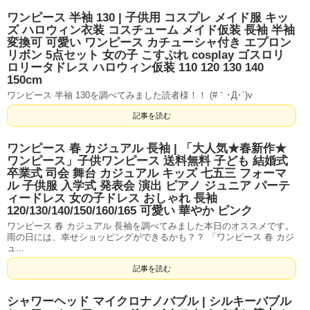
ワンピース 半袖 130 | 子供用 コスプレ メイド服 キッ
ズ ハロウィン衣装 コスチューム メイド仮装 長袖 半袖
変換可 可愛い ワンピース カチューシャ付き エプロン
リボン 5点セット 女の子 こすぷれ cosplay ゴスロリ
ロリータドレス ハロウィン仮装 110 120 130 140
150cm
ワンピース 半袖 130を調べてみました読者様！！ (#｀･Д･´)v
記事を読む
ワンピース 春 カジュアル 長袖 | 「大人気★春新作★
ワンピース」子供ワンピース 送料無料 子ども 結婚式
卒業式 司会 舞台 カジュアル キッズ 七五三 フォーマ
ル 子供服 入学式 発表会 演出 ピアノ ジュニア パーテ
ィードレス 女の子ドレス おしゃれ 長袖
120/130/140/150/160/165 可愛い 華やか ピンク
ワンピース 春 カジュアル 長袖を調べてみました本日のオススメです。
雨の日には、幸せショッピングができるかも？？ 「ワンピース 春 カジ
ュ...
記事を読む
シャワーヘッド マイクロナノバブル | シルキーバブル