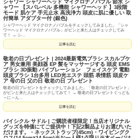
シャワー シャワーヘッド マイクロナノバブル 節水 シ
ャワー 【スパレベル 多機能 シャワーヘッド 】3段階
モード 肌ケア 手元止水 高洗浄力 頭皮に肌に優しい 取
付簡単 アダプター付 (銀色)
シャワーヘッド マイクロナノバブルをチェックしてみました。「シャ
ワーヘッド マイクロナノバブル」がピンと来た人はチェックしてみ
て！ → シ...
記事を読む
敬老の日プレゼント | 2024最新電気ブラシ スカルプケ
ア 男女兼用 美顔器 EP 髪をマッサージする 頭皮 EMS
ブラシ 3D振動 バイブレーション フェイスケア 電動
頭皮ブラシ 1台多用 LED光エステ 頭筋 表情筋 頭皮ケ
ア 母の日 父の日 敬老の日 プレゼント
敬老の日プレゼントをチェックしてみました。「敬老の日プレゼント」
がピンと来た人はチェックしてみて！ → 敬老の日プレゼントぐっども
～に～ん...
記事を読む
バイシクル サドル | ご購読者様限定！当店オリジナル
グッズを特価にてご提供中！下記2製品よりお選びいた
だけます。・ネックストラップ(45cm)・ワイピングク
ロス(14.5cm×14.5cm)※お一人様1点限り※本ページは