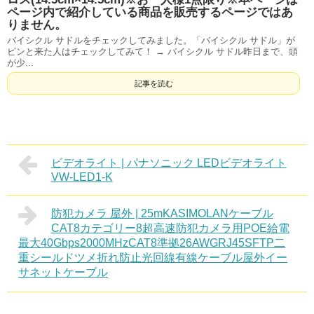
ページ内で紹介している商品を販売するページではあ
りません。
バイシクル サドルをチェックしてみました。「バイシクル サドル」が
ピンと来た人はチェックしてみて！ → バイシクル サドル昨日まで、頭
が少...
記事を読む
ビデオライト | パナソニック LEDビデオライト
VW-LED1-K
防犯カメラ 屋外 | 25mKASIMOLANケーブル
CAT8カテゴリー8超高速防犯カメラ用POE給電
最大40Gbps2000MHzCAT8準拠26AWGRJ45SFTP二
重シールドツメ折れ防止光回線有線ケーブル屋外イー
サネットケーブル