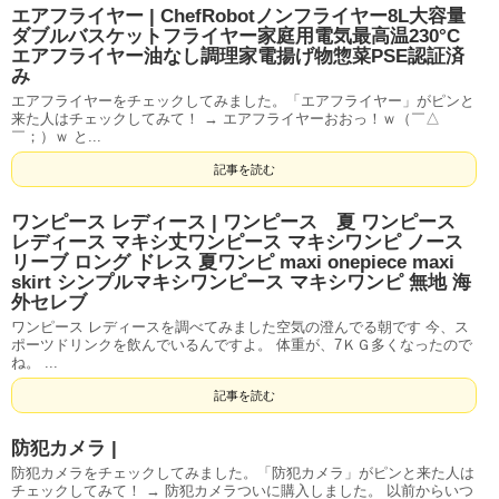
エアフライヤー | ChefRobotノンフライヤー8L大容量
ダブルバスケットフライヤー家庭用電気最高温230°C
エアフライヤー油なし調理家電揚げ物惣菜PSE認証済
み
エアフライヤーをチェックしてみました。「エアフライヤー」がピンと
来た人はチェックしてみて！ → エアフライヤーおおっ！ｗ（￣△
￣；）ｗ と...
記事を読む
ワンピース レディース | ワンピース 夏 ワンピース
レディース マキシ丈ワンピース マキシワンピ ノース
リーブ ロング ドレス 夏ワンピ maxi onepiece maxi
skirt シンプルマキシワンピース マキシワンピ 無地 海
外セレブ
ワンピース レディースを調べてみました空気の澄んでる朝です 今、ス
ポーツドリンクを飲んでいるんですよ。 体重が、7ＫＧ多くなったので
ね。 ...
記事を読む
防犯カメラ |
防犯カメラをチェックしてみました。「防犯カメラ」がピンと来た人は
チェックしてみて！ → 防犯カメラついに購入しました。 以前からいつ