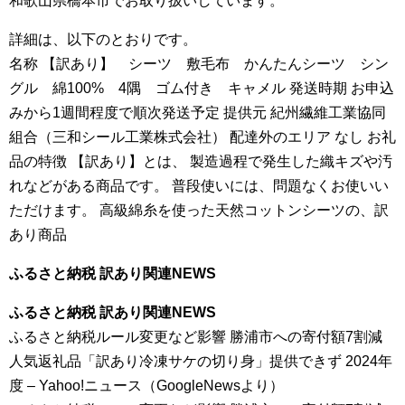
和歌山県橋本市でお取り扱いしています。
詳細は、以下のとおりです。
名称 【訳あり】 シーツ 敷毛布 かんたんシーツ シン
グル 綿100% 4隅 ゴム付き キャメル 発送時期 お申込
みから1週間程度で順次発送予定 提供元 紀州繊維工業協同
組合（三和シール工業株式会社） 配達外のエリア なし お礼
品の特徴 【訳あり】とは、 製造過程で発生した織キズや汚
れなどがある商品です。 普段使いには、問題なくお使いい
ただけます。 高級綿糸を使った天然コットンシーツの、訳
あり商品
ふるさと納税 訳あり関連NEWS
ふるさと納税 訳あり関連NEWS
ふるさと納税ルール変更など影響 勝浦市への寄付額7割減
人気返礼品「訳あり冷凍サケの切り身」提供できず 2024年
度 – Yahoo!ニュース（GoogleNewsより）