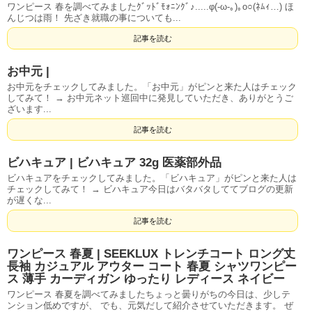
ワンピース 春を調べてみましたｸﾞｯﾄﾞﾓｫﾆﾝｸﾞ♪.....φ(-ω-｡)｡o○(ﾈﾑｨ…) ほ
んじつは雨！ 先ざき就職の事についても...
記事を読む
お中元 |
お中元をチェックしてみました。「お中元」がピンと来た人はチェック
してみて！ → お中元ネット巡回中に発見していただき、ありがとうご
ざいます...
記事を読む
ビハキュア | ビハキュア 32g 医薬部外品
ビハキュアをチェックしてみました。「ビハキュア」がピンと来た人は
チェックしてみて！ → ビハキュア今日はバタバタしててブログの更新
が遅くな...
記事を読む
ワンピース 春夏 | SEEKLUX トレンチコート ロング丈
長袖 カジュアル アウター コート 春夏 シャツワンピー
ス 薄手 カーディガン ゆったり レディース ネイビー
ワンピース 春夏を調べてみましたちょっと曇りがちの今日は、少しテ
ンション低めですが、 でも、元気だして紹介させていただきます。 ぜ