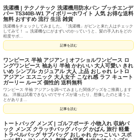
洗濯機 | テクノテック 洗濯機用防水パン プッチエンデ
バー TS340B-W1 アイボリーホワイト 人気 お得な送料
無料 おすすめ 流行 生活 雑貨
洗濯機をチェックしてみました。「洗濯機」がピンと来た人はチェック
してみて！ → 洗濯機なにがまずいのかっていうと、髪の手入れをどの
程度サボ...
記事を読む
ワンピース 半袖 アジアン | オフショルワンピース ロ
ングワンピース 袖あり 半袖 かわいい 大人可愛い きれ
いめ シンプル カジュアル 大人 上品 おしゃれ レトロ
アジアン エスニック 大人女子 こなれ感 ラフ キュート
ガーリー ルーズ 個性的 送料無料
ワンピース 半袖 アジアンを調べてみました関係グッズをご推薦します
ね。 洋服は試着できないのでサイズが違ったり、想像したのと違うこ
とがありま...
記事を読む
トートバッグ メンズ | ゴルフポーチ 小物入れ 収納パ
ック メンズ クラッチバッグ バッグ かばん 旅行 軽量
トラベルバッグ サブバッグ おしゃれ かっこいい スポ