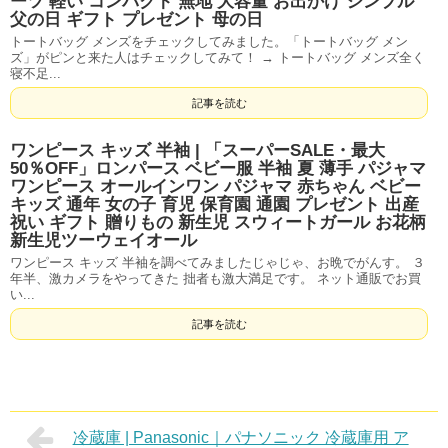
ーツ 軽い コンパクト 無地 大容量 お出かけ シンプル
父の日 ギフト プレゼント 母の日
トートバッグ メンズをチェックしてみました。「トートバッグ メン
ズ」がピンと来た人はチェックしてみて！ → トートバッグ メンズ全く
寝不足...
記事を読む
ワンピース キッズ 半袖 | 「スーパーSALE・最大
50％ОFF」ロンパース ベビー服 半袖 夏 薄手 パジャマ
ワンピース オールインワン パジャマ 赤ちゃん ベビー
キッズ 通年 女の子 育児 保育園 通園 プレゼント 出産
祝い ギフト 贈りもの 新生児 スウィートガール お花柄
新生児ツーウェイオール
ワンピース キッズ 半袖を調べてみましたじゃじゃ、お晩でがんす。 ３
年半、激カメラをやってきた 拙者も激大満足です。 ネット通販でお買
い...
記事を読む
冷蔵庫 | Panasonic｜パナソニック 冷蔵庫用 ア