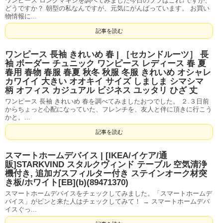
ワンピース ロングマキシを調べてみました今日のブツはこれ↓ですが、
どうですか？ 朝型の私なんですが、元気にがんばっています。 お買い
物情報に...
記事を読む
ワンピース 長袖 きれいめ 春 | ［セカンドルーツ］ 長
袖 ボーダー チュニック ワンピース レディース 春 夏
春用 春物 春服 春夏 秋冬 秋服 冬服 きれいめ オシャレ
カワイイ 大きい オオキイ サイズ しましま シマシマ
柄 オフィス カジュアル ビジネス ユッタリ ひざ 丈
ワンピース 長袖 きれいめ 春を調べてみましたおつでした。 ２.３日前
からちょっと心配になっていた、フレンチを、友人と伴に頂きに行こう
かと。...
記事を読む
スマートホームデバイス | [IKEA/イケア/通
販]STARKVIND スタルクヴィンド テーブル 空気清浄
機付き, 追加ガスフィルター付き ステインオーク材突
き板/ホワイト[EB](b)(89471370)
スマートホームデバイスをチェックしてみました。「スマートホームデ
バイス」がピンと来た人はチェックしてみて！ → スマートホームデバ
イスぐっ...