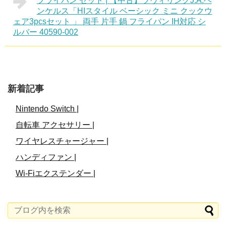
フライパン セット | 【中古】ツヴィリングJ.A.ヘ
ンケルス「HIスタイル ベーシック ミニ クックウ
ェア3pcsセット 」 両手 片手 鍋 フライパン IH対応 シ
ルバー 40590-002
新着記事
Nintendo Switch |
自転車 アクセサリー |
ワイヤレスチャージャー |
ハンディファン |
Wi-Fiエクステンダー |