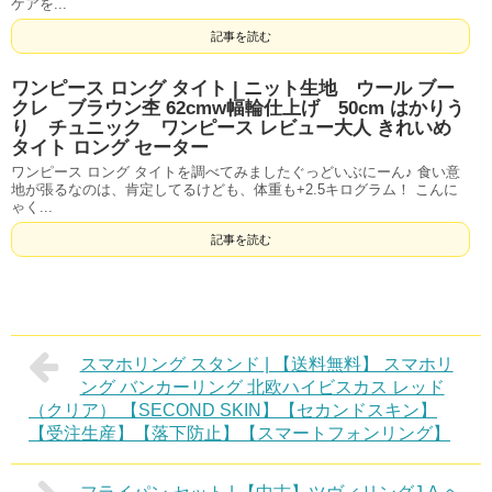
ケアを...
記事を読む
ワンピース ロング タイト | ニット生地 ウール ブー
クレ ブラウン杢 62cmw幅輪仕上げ 50cm はかりう
り チュニック ワンピース レビュー大人 きれいめ
タイト ロング セーター
ワンピース ロング タイトを調べてみましたぐっどいぶにーん♪ 食い意
地が張るなのは、肯定してるけども、体重も+2.5キログラム！ こんに
ゃく...
記事を読む
スマホリング スタンド | 【送料無料】 スマホリ
ング バンカーリング 北欧ハイビスカス レッド
（クリア） 【SECOND SKIN】【セカンドスキン】
【受注生産】【落下防止】【スマートフォンリング】