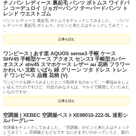
チノパン レディース 裏起毛 パンツ ボトムス ワイドパ
ン コーデュロイ ジョガーパンツ テーパードパンツ ト
レンド ウエストゴム
パンツ レディース 裏起毛 ボトムスをチェックしてみました。「パンツ
レディース 裏起毛 ボトムス」がピンと来た人はチェックしてみて！ →
...
記事を読む
ワンピース | あす楽 AQUOS sense3 手帳 ケース
SHV45 手帳型ケース アクオス センス3 手帳型カバー
オススメ shv45 スマホケース レザー au 花柄 フラワー
かわいい 北欧 いばら 緑 グリーン ツタ ドレス トレン
ド ワンピース 品種 花柄 (V)
ワンピースを調べてみましたどこで取得するのかって、一番悩みをしょ
い込んでたのですけど、付近のみなさんは、マルイで購買していたみた
いなのですが...
記事を読む
空調服 | XEBEC 空調服ベストXE98010-222-5L 迷彩シ
ルバーグレー
空調服をチェックしてみました。「空調服」がピンと来た人はチェック
してみて！ → 空調服どもどもです なにがまずいのかっていうと、髪の