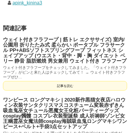
apink_kinina3
関連記事
ウェイト付きフラフープ | 筋トレ エクササイズ) 室内/
公園用 折りたたみ式 柔らかい ポータブル フラサーク
ル PP+ABSソフトスプリングフープ フィットネス シ
ェイプアップ (ウエスト・背中・脚・胸 ダイエット ベ
リー 静音 脂肪燃焼 男女兼用 ウェイト付き フラフープ
ウェイト付きフラフープをチェックしてみました。「ウェイト付きフラ
フープ」がピンと来た人はチェックしてみて！ → ウェイト付きフラフ
ープぜひ...
記事を読む
ワンピース ロングマキシ | 2020新作黒猫女夜店ハロウ
ィン衣装サンタクリスマスコスチューム変装赤ずきん
吸血鬼巫女チュール悪魔女王化粧パーティーグッズ
cosplay髑髏 コスプレ衣装聖誕祭 成人祈祷師ゾンビ女
王幽霊巫女魔法師cosplay海賊吸血鬼ロングマキシワン
ピース+ベルト+手袋3点セットアップ