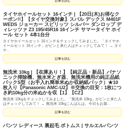
記事を読む
タイヤホイールセット 16インチ | 【20日(木)お得なク
ーポン!!】【タイヤ交換対象】スバル デックス M401F
WEDS ジョーカー スピリッツ シルバー ダンロップ デ
ィレッツァ Z3 195/45R16 16インチ サマータイヤ ホイ
ール セット 4本1台分
タイヤホイールセット 16インチをチェックしてみました。「タイヤホ
イールセット 16インチ」がピンと来た人はチェックしてみて！ → タイ
ヤ...
記事を読む
無洗米 10kg | 【在庫あり！】【純正品・新品】パナソ
ニック掃除機、無水米とぎ器、無洗米機用の純正品紙
パックS型（お手入れ簡単米ぬか収納紙パック）★10
枚入り【Panasonic AMC-U2】※交換の目安：1枚につ
き約10kg分の米ぬかを収【1】【CZ】
無洗米 10kgをチェックしてみました。「無洗米 10kg」がピンと来た人
はチェックしてみて！ → 無洗米 10kgこんばんは。今日もお届...
記事を読む
パンツ レディース 裏起毛 ボトムス | サルエルパンツ