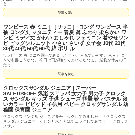
と...
記事を読む
ワンピース 春 ミニ | ［リッコ］ ロング ワンピース 半
袖 ロング丈 マタニティー 春夏 薄 ふわり 柔らかい ワ
ンピ ミディ丈 かわい おしゃれ フェミニン 着やせワン
ピ ビッグシルエット 小さい さいず 女子会 10代 20代
30代 40代 50代 60代 綿 ポリ ル
ワンピース 春 ミニを調べてみましたじゃ、お晩でがんす。 ん～とにっ
きでも書こうかな。 今日は雨が強くてまいったなぁ。 業務が休みの日
だっ...
記事を読む
クロックスサンダル ジュニア | スーパー
SALE10%OFF 気楽 スリッパ 女の子 男の子 クロック
ス サンダル キッズ 子供 シューズ 軽量 靴 パステル 淡
いカラー ビビッド 子供用 ベビー クロッグサンダル 幼
稚園 保育園 ジュニア
クロックスサンダル ジュニアをチェックしてみました。「クロックス
サンダル ジュニア」がピンと来た人はチェックしてみて！ → クロック
スサン...