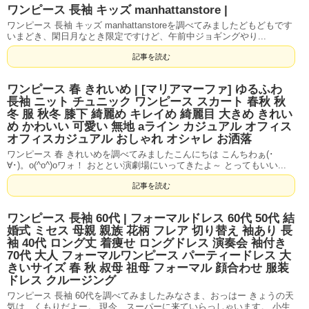
ワンピース 長袖 キッズ manhattanstore |
ワンピース 長袖 キッズ manhattanstoreを調べてみましたどもどもです
いまどき、閑日月なとき限定ですけど、午前中ジョギングやり...
記事を読む
ワンピース 春 きれいめ | [マリアマーファ] ゆるふわ
長袖 ニット チュニック ワンピース スカート 春秋 秋
冬 服 秋冬 膝下 綺麗め キレイめ 綺麗目 大きめ きれい
め かわいい 可愛い 無地 aライン カジュアル オフィス
オフィスカジュアル おしゃれ オシャレ お洒落
ワンピース 春 きれいめを調べてみましたこんにちは こんちわぁ(･
∀･)。o(^o^)oワォ！ おととい演劇場にいってきたよ～ とってもいい...
記事を読む
ワンピース 長袖 60代 | フォーマルドレス 60代 50代 結
婚式 ミセス 母親 親族 花柄 フレア 切り替え 袖あり 長
袖 40代 ロング丈 着痩せ ロングドレス 演奏会 袖付き
70代 大人 フォーマルワンピース パーティードレス 大
きいサイズ 春 秋 叔母 祖母 フォーマル 顔合わせ 服装
ドレス クルージング
ワンピース 長袖 60代を調べてみましたみなさま、おっはー きょうの天
気は、くもりだよー。 現今、スーパーに来ていらっしゃいます。 小生