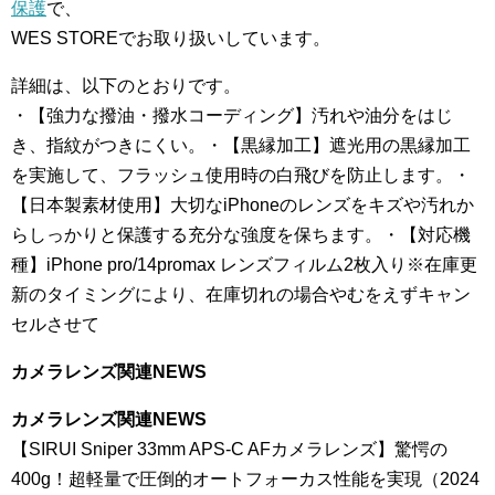
保護
で、
WES STOREでお取り扱いしています。
詳細は、以下のとおりです。
・【強力な撥油・撥水コーディング】汚れや油分をはじ
き、指紋がつきにくい。・【黒縁加工】遮光用の黒縁加工
を実施して、フラッシュ使用時の白飛びを防止します。・
【日本製素材使用】大切なiPhoneのレンズをキズや汚れか
らしっかりと保護する充分な強度を保ちます。・【対応機
種】iPhone pro/14promax レンズフィルム2枚入り※在庫更
新のタイミングにより、在庫切れの場合やむをえずキャン
セルさせて
カメラレンズ関連NEWS
カメラレンズ関連NEWS
【SIRUI Sniper 33mm APS-C AFカメラレンズ】驚愕の
400g！超軽量で圧倒的オートフォーカス性能を実現（2024