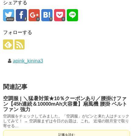
シェアする
error
0
0
フォローする
apink_kinina3
関連記事
空調服 | ＼猛暑対策★10％クーポンあり／腰掛けファ
ン【45h連続＆10000mAh大容量】扇風機 腰掛 ベルト
ファン 強力
空調服をチェックしてみました。「空調服」がピンと来た人はチェック
してみて！ → 空調服まずは今日のお題は、これ。 近場の朗月堂で取り
寄せる...
記事を読む