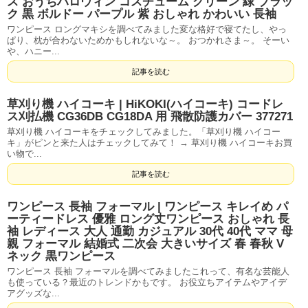
ス おうちハロウィン コスチューム グリーン 緑 ブラッ
ク 黒 ボルドー パープル 紫 おしゃれ かわいい 長袖
ワンピース ロングマキシを調べてみました変な格好で寝てたし、やっ
ぱり、枕が合わないためかもしれないな～。 おつかれさま～。 そーい
や、ハニー...
記事を読む
草刈り機 ハイコーキ | HiKOKI(ハイコーキ) コードレ
ス刈払機 CG36DB CG18DA 用 飛散防護カバー 377271
草刈り機 ハイコーキをチェックしてみました。「草刈り機 ハイコー
キ」がピンと来た人はチェックしてみて！ → 草刈り機 ハイコーキお買
い物で...
記事を読む
ワンピース 長袖 フォーマル | ワンピース キレイめ パ
ーティードレス 優雅 ロング丈ワンピース おしゃれ 長
袖 レディース 大人 通勤 カジュアル 30代 40代 ママ 母
親 フォーマル 結婚式 二次会 大きいサイズ 春 春秋 V
ネック 黒ワンピース
ワンピース 長袖 フォーマルを調べてみましたこれって、有名な芸能人
も使っている？最近のトレンドかもです。 お役立ちアイテムやアイデ
アグッズな...