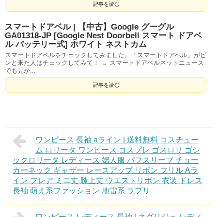
記事を読む
スマートドアベル | 【中古】Google グーグル
GA01318-JP [Google Nest Doorbell スマート ドアベ
ル バッテリー式] ホワイト ネストカム
スマートドアベルをチェックしてみました。「スマートドアベル」がピ
ンと来た人はチェックしてみて！ → スマートドアベルネットニュース
でも見か...
記事を読む
ワンピース 長袖 aライン | 送料無料 コスチュー
ム ロリータ ワンピース コスプレ ゴスロリ ゴシ
ックロリータ レディース 婦人服 パフスリーブ チョー
カーネック ギャザー レースアップ リボン フリル Aラ
イン フレア ミニ丈 膝上丈 ウエストリボン 衣装 ドレス
長袖 萌え系ファッション 地雷系 ラブリ
ワンピース レディース 長袖 | ネグリジェ レディ