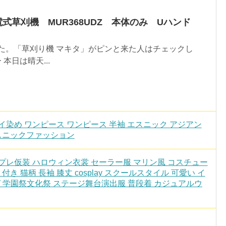
充電式草刈機 MUR368UDZ 本体のみ Uハンド
た。「草刈り機 マキタ」がピンと来た人はチェックし
本日は晴天...
ダイ染め ワンピース ワンピース 半袖 エスニック アジアン
エスニックファッション
スプレ仮装 ハロウィン衣裳 セーラー服 マリン風 コスチュー
き 猫柄 長袖 膝丈 cosplay スクールスタイル 可愛い イ
 学園祭文化祭 ステージ舞台演出服 普段着 カジュアルウ