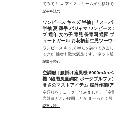
てみて！ → アイスクリーム変な格好で
記事を読む
ワンピース キッズ 半袖 | 「スー
半袖 夏 薄手 パジャマ ワンピース
ズ 通年 女の子 育児 保育園 通園
ィートガール お花柄新生児ツーウ
ワンピース キッズ 半袖を調べてみま
てきた 拙者も激大満足です。 ネット通販
記事を読む
空調服 | 腰掛け扇風機 6000mA
機 3段階風量調節 ポータブルファ
暑さのマストアイテム 屋外作業/ア
空調服をチェックしてみました。「空調
岩盤ヨガとか腰回しとか まーったく興味
記事を読む