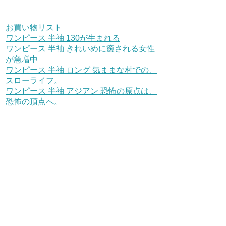
お買い物リスト
ワンピース 半袖 130が生まれる
ワンピース 半袖 きれいめに癒される女性
が急増中
ワンピース 半袖 ロング 気ままな村での、
スローライフ。
ワンピース 半袖 アジアン 恐怖の原点は、
恐怖の頂点へ。