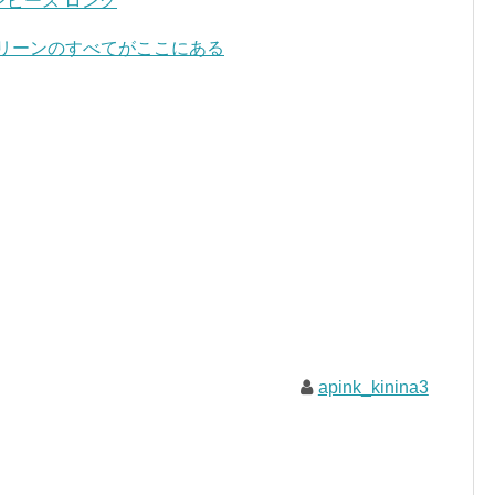
ンピース ロング
グリーンのすべてがここにある
apink_kinina3