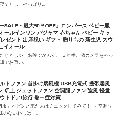
寝てたし、やっぱり...
パーSALE・最大50％ОFF」ロンパース ベビー服
 オールインワン パジャマ 赤ちゃん ベビー キッ
 プレゼント 出産祝い ギフト 贈りもの 新生児 スウ
ェイオール
したじゃじゃ、お晩でがんす。 ３年半、激カメラをやっ
でお買い...
hベルトファン 首掛け扇風機 USB充電式 携帯扇風
ン 卓上 ジェットファン 空調服ファン 強風 軽量
ウトドア/旅行 熱中症対策
服」がピンと来た人はチェックしてみて！ → 空調服
のないわしは、...