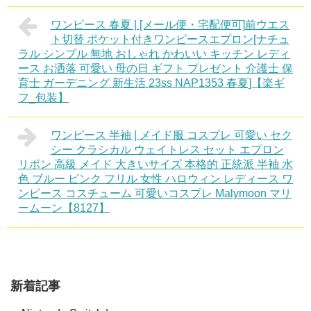
ワンピース 春夏 | [メール便・宅配便可]前ウエス
ト切替 ポケット付きワンピースエプロン[ナチュ
ラル シンプル 無地 おしゃれ かわいい キッチン レディ
ース お洒落 可愛い 母の日 ギフト プレゼント 介護士 保
育士 ガーデニング 新生活 23ss NAP1353 春夏]【楽ギ
フ_包装】
ワンピース 半袖 | メイド服 コスプレ 可愛い セク
シー クラシカル ウェイトレス セット エプロン
リボン 高級 メイド 大きいサイズ 本格的 正統派 半袖 水
色 ブルー ピンク フリル 女性 ハロウィン レディース ワ
ンピース コスチューム 可愛いコスプレ Malymoon マリ
ームーン【8127】
新着記事