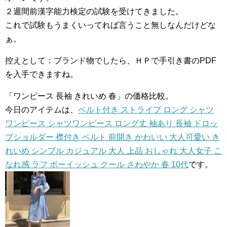
２週間前漢字能力検定の試験を受けてきました。
これで試験もうまくいってれば言うこと無しなんだけどな
ぁ。
控えとして：ブランド物でしたら、ＨＰで手引き書のPDF
を入手できますね。
「ワンピース 長袖 きれいめ 春」の価格比較。
今日のアイテムは、
ベルト付き ストライプ ロング シャツ
ワンピース シャツワンピース ロング丈 袖あり 長袖 ドロッ
プショルダー 襟付き ベルト 前開き かわいい 大人可愛い き
れいめ シンプル カジュアル 大人 上品 おしゃれ 大人女子 こ
なれ感 ラフ ボーイッシュ クール さわやか 春 10代
です。