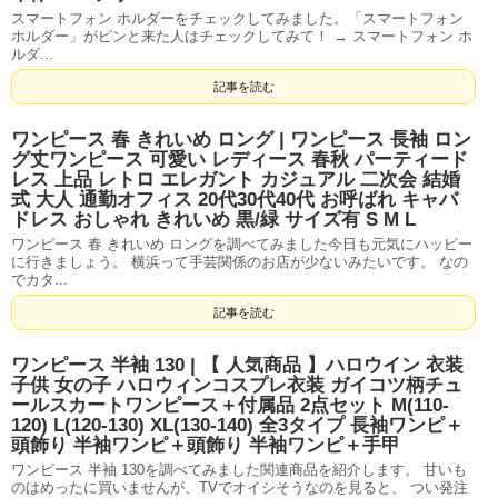
スマートフォン ホルダーをチェックしてみました。「スマートフォン
ホルダー」がピンと来た人はチェックしてみて！ → スマートフォン ホ
ルダ...
記事を読む
ワンピース 春 きれいめ ロング | ワンピース 長袖 ロン
グ丈ワンピース 可愛い レディース 春秋 パーティード
レス 上品 レトロ エレガント カジュアル 二次会 結婚
式 大人 通勤オフィス 20代30代40代 お呼ばれ キャバ
ドレス おしゃれ きれいめ 黒/緑 サイズ有 S M L
ワンピース 春 きれいめ ロングを調べてみました今日も元気にハッピー
に行きましょう。 横浜って手芸関係のお店が少ないみたいです。 なの
でカタ...
記事を読む
ワンピース 半袖 130 | 【 人気商品 】ハロウイン 衣装
子供 女の子 ハロウィンコスプレ衣装 ガイコツ柄チュ
ールスカートワンピース＋付属品 2点セット M(110-
120) L(120-130) XL(130-140) 全3タイプ 長袖ワンピ＋
頭飾り 半袖ワンピ＋頭飾り 半袖ワンピ＋手甲
ワンピース 半袖 130を調べてみました関連商品を紹介します。 甘いも
のはめったに買いませんが、TVでオイシそうなのを見ると、 つい発注