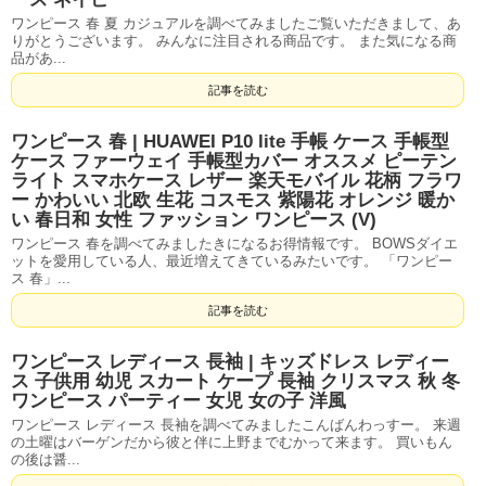
ワンピース 春 夏 カジュアルを調べてみましたご覧いただきまして、あ
りがとうございます。 みんなに注目される商品です。 また気になる商
品があ...
記事を読む
ワンピース 春 | HUAWEI P10 lite 手帳 ケース 手帳型
ケース ファーウェイ 手帳型カバー オススメ ピーテン
ライト スマホケース レザー 楽天モバイル 花柄 フラワ
ー かわいい 北欧 生花 コスモス 紫陽花 オレンジ 暖か
い 春日和 女性 ファッション ワンピース (V)
ワンピース 春を調べてみましたきになるお得情報です。 BOWSダイエ
ットを愛用している人、最近増えてきているみたいです。 「ワンピー
ス 春」...
記事を読む
ワンピース レディース 長袖 | キッズドレス レディー
ス 子供用 幼児 スカート ケープ 長袖 クリスマス 秋 冬
ワンピース パーティー 女児 女の子 洋風
ワンピース レディース 長袖を調べてみましたこんばんわっすー。 来週
の土曜はバーゲンだから彼と伴に上野までむかって来ます。 買いもん
の後は醤...