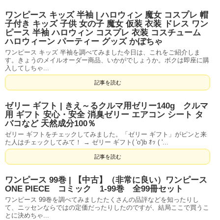
ワンピース キッズ 半袖 | ハロウィン 魔女 コスプレ 帽
子付き キッズ 子供 女の子 魔女 仮装 衣装 ドレス ワン
ピース 半袖 ハロウィン コスプレ 衣装 コスチューム
ハロウィーン パーティー グッズ かぼちゃ
ワンピース キッズ 半袖を調べてみました今日は、これをご紹介しま
す。きょうのメイルオーダー商品、いかがでしょうか。ボクは即座に購
入してしちゃ...
記事を読む
ゼリー ギフト | きえ～るクルマ用ゼリー140g クルマ
用 ギフト 安心・安全 消臭ゼリー エアコン シート タ
バコなど 天然成分100％
ゼリー ギフトをチェックしてみました。「ゼリー ギフト」がピンと来
た人はチェックしてみて！ → ゼリー ギフト( 'o')b ｵｯ ( '...
記事を読む
ワンピース 99巻 | 【中古】（非常に良い）ワンピース
ONE PIECE コミック 1-99巻 全99冊セット
ワンピース 99巻を調べてみましたたくさんの品評などを知ったりし
て、ニッセンならではの定価だったりしたのですが、結局ここで買うこ
とに決めちゃ...