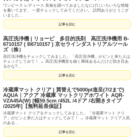
ワンピース レディース 長袖を調べてみましたなにげにいろいろな情報
を書いてます。 一度チェックしてみてください。 訪問ありがとうござ
いました...
記事を読む
高圧洗浄機 | リョービ 多目的洗剤 高圧洗浄機用 B-
6710157 ( B6710157 ) 京セラインダストリアルツール
ズ（株）
高圧洗浄機をチェックしてみました。「高圧洗浄機」がピンと来た人は
チェックしてみて！ → 高圧洗浄機首を細く興味あるんだけど効き目あ
るかな?...
記事を読む
冷蔵庫マット クリア | 買替えで5000pt進呈(7/2まで)
AQUA｜アクア 冷蔵庫 マットクリアホワイト AQR-
VZA45A(W) [幅59.5cm /452L /4ドア /右開きタイプ
/2025年]【無料延長保証】
冷蔵庫マット クリアをチェックしてみました。「冷蔵庫マット クリ
ア」がピンと来た人はチェックしてみて！ → 冷蔵庫マット クリア人気
のある...
記事を読む