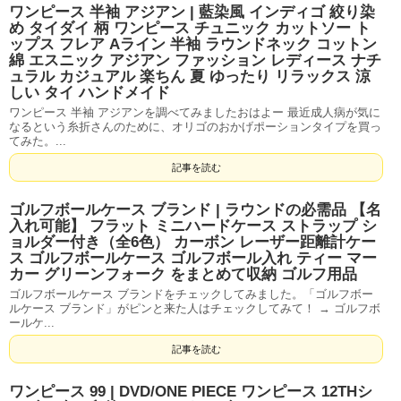
ワンピース 半袖 アジアン | 藍染風 インディゴ 絞り染
め タイダイ 柄 ワンピース チュニック カットソー ト
ップス フレア Aライン 半袖 ラウンドネック コットン
綿 エスニック アジアン ファッション レディース ナチ
ュラル カジュアル 楽ちん 夏 ゆったり リラックス 涼
しい タイ ハンドメイド
ワンピース 半袖 アジアンを調べてみましたおはよー 最近成人病が気に
なるという糸折さんのために、オリゴのおかげポーションタイプを買っ
てみた。...
記事を読む
ゴルフボールケース ブランド | ラウンドの必需品 【名
入れ可能】 フラット ミニハードケース ストラップ シ
ョルダー付き（全6色） カーボン レーザー距離計ケー
ス ゴルフボールケース ゴルフボール入れ ティー マー
カー グリーンフォーク をまとめて収納 ゴルフ用品
ゴルフボールケース ブランドをチェックしてみました。「ゴルフボー
ルケース ブランド」がピンと来た人はチェックしてみて！ → ゴルフボ
ールケ...
記事を読む
ワンピース 99 | DVD/ONE PIECE ワンピース 12THシ