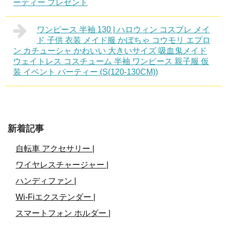
ーティー プレゼント
ワンピース 半袖 130 | ハロウィン コスプレ メイ
ド 子供 衣装 メイド服 かぼちゃ コウモリ エプロ
ン カチューシャ かわいい 大きいサイズ 吸血鬼メイド
ウェイトレス コスチューム 半袖 ワンピース 親子服 仮
装 イベント パーティー (S(120-130CM))
新着記事
自転車 アクセサリー |
ワイヤレスチャージャー |
ハンディファン |
Wi-Fiエクステンダー |
スマートフォン ホルダー |