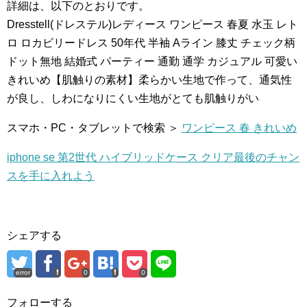
詳細は、以下のとおりです。
Dresstell(ドレステル)レディース ワンピース 春夏 水玉 レト
ロ ロカビリードレス 50年代 半袖 Aライン 膝丈 チェック柄
ドット無地 結婚式 パーティー 通勤 通学 カジュアル 可愛い
きれいめ【肌触りの素材】柔らかい生地で作って、通気性
が良し、しわになりにくい生地がとても肌触りがい
スマホ・PC・タブレットで検索 ＞
ワンピース 春 きれいめ
iphone se 第2世代 ハイブリッドケース クリア最後のチャン
スを手に入れよう
シェアする
error
0
0
フォローする