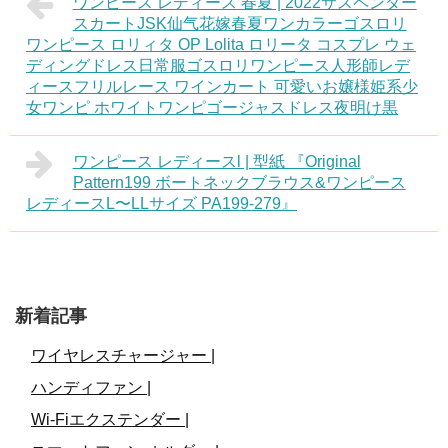
ワンピース レディース 春夏 | 2022サスペンダー
スカートJSK仙气花嫁春夏ワンカラーゴスロリ
ワンピース ロリィタ OP Lolita ロリータ コスプレ ウェ
ディングドレス日常服ゴスロリワンピース人形師レデ
ィースフリルレース ワインカート 可愛いお嬢様姫系少
女ワンピ ホワイトワンピゴージャスドレス夜明け黒
ワンピース レディースl | 型紙 『Original
Pattern199 ボートネックブラウス&ワンピース
レディースL〜LLサイズ PA199-279』
新着記事
ワイヤレスチャージャー |
ハンディファン |
Wi-Fiエクステンダー |