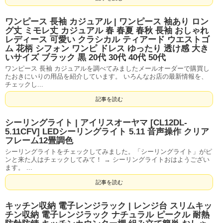
ワンピース 長袖 カジュアル | ワンピース 袖あり ロン
グ丈 ミモレ丈 カジュアル 春 春夏 春秋 長袖 おしゃれ
レディース 可愛い クラシカル ティアード ウエストゴ
ム 花柄 シフォン ワンピ ドレス ゆったり 透け感 大き
いサイズ ブラック 黒 20代 30代 40代 50代
ワンピース 長袖 カジュアルを調べてみましたメールオーダーで購買し
たおきにいりの用品を紹介しています。 いろんなお店の最新情報を、
チェックし...
記事を読む
シーリングライト | アイリスオーヤマ [CL12DL-
5.11CFV] LEDシーリングライト 5.11 音声操作 クリア
フレーム12畳調色
シーリングライトをチェックしてみました。「シーリングライト」がピ
ンと来た人はチェックしてみて！ → シーリングライトおはようござい
ます。 ...
記事を読む
キッチン収納 電子レンジラック | レンジ台 スリムキッ
チン収納 電子レンジラック ナチュラル ピークル 耐熱