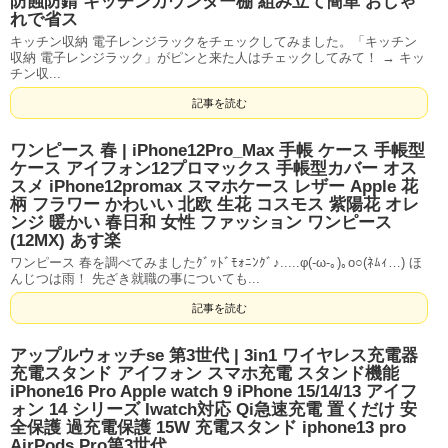
防蝕防錆 キッチンカウンター棚 組み立て簡単 おしゃ
れで省ス
キッチン収納 電子レンジラックをチェックしてみました。「キッチン
収納 電子レンジラック」がピンと来た人はチェックしてみて！ → キッ
チン収...
記事を読む
ワンピース 春 | iPhone12Pro_Max 手帳 ケース 手帳型
ケース アイフォン12プロマックス 手帳型カバー オス
スメ iPhone12promax スマホケース レザー Apple 花
柄 フラワー かわいい 北欧 生花 コスモス 紫陽花 オレ
ンジ 暖かい 春日和 女性 ファッション ワンピース
(12MX) あす楽
ワンピース 春を調べてみましたｸﾞｯﾄﾞﾓｫﾆﾝｸﾞ♪.....φ(-ω-｡)｡o○(ﾈﾑｨ…) ほ
んじつは雨！ 先ざき就職の事についても...
記事を読む
アップルウォッチse 第3世代 | 3in1 ワイヤレス充電器
充電スタンド アイフォン スマホ充電 スタンド機能
iPhone16 Pro Apple watch 9 iPhone 15/14/13 アイフ
ォン 14 シリーズ Iwatch対応 Qi急速充電 置くだけ 安
全保護 過充電保護 15W 充電スタンド iphone13 pro
AirPods Pro第3世代