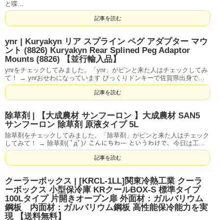
と喋...
記事を読む
ynr | Kuryakyn リア スプライン ペグ アダプター マウ
ント (8826) Kuryakyn Rear Splined Peg Adaptor
Mounts (8826) 【並行輸入品】
ynrをチェックしてみました。「ynr」がピンと来た人はチェックしてみ
て！ → ynrおせわになっています びっくりドンキーで佐賀県出身で...
記事を読む
除草剤 | 【大成農材 サンフーロン 】大成農材 SAN5
サンフーロン 除草剤 原液タイプ 5L
除草剤をチェックしてみました。「除草剤」がピンと来た人はチェック
してみて！ → 除草剤( ﾟдﾟ)ﾉ こんにちわー というわけで、今日は工...
記事を読む
クーラーボックス | [KRCL-1LL]関東冷熱工業 クーラ
ーボックス 小型保冷庫 KRクールBOX-S 標準タイプ
100Lタイプ 片開きオープン扉 外面材：ガルバリウム
鋼板 内面材：ガルバリウム鋼板 高性能保冷能力を実
現 【送料無料】