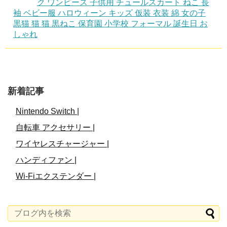
ク ワンピース 子供用 チュールスカート ねこ 長
袖 ベビー服 ハロウィーン キッズ 仮装 衣装 綿 女の子
黒猫 猫 猫 黒ねこ 保育園 小学校 フォーマル 誕生日 お
しゃれ
新着記事
Nintendo Switch |
自転車 アクセサリー |
ワイヤレスチャージャー |
ハンディファン |
Wi-Fiエクステンダー |