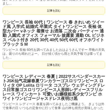
まし...
記事を読む
ワンピース 長袖 60代 | ワンピース 春 きれいめ ツイー
ド風 入学式 結婚式 卒業式 タイトワンピース 長袖 体
型カバー vネック 着痩せ お洒落 二次会 パーティー 通
勤 入園式 オフィス フォーマル 披露宴 通勤 OL ビジネ
ス ベルト付き 20代 30代 40代 50代 60代 オフホワイト
ブラック S M
ワンピース 長袖 60代を調べてみましたおはようさんですー 早晩の天気
は、曇りのち晴れだよー。 日が傾く頃から雨と天気予報では喋ってま
した...
記事を読む
ワンピース レディース 春夏 | 2022サスペンダースカー
トJSK仙气花嫁春夏ワンカラーゴスロリワンピース ロ
リィタ OP Lolita ロリータ コスプレ ウェディングドレ
ス日常服ゴスロリワンピース人形師レディースフリル
レース ワインカート 可愛いお嬢様姫系少女ワンピ ホ
ワイトワンピゴージャスドレス夜明け黒
ワンピース レディース 春夏を調べてみましたご機嫌よう。 きょうは外
で食事の日 いつもの定食やに行って食事 山の神も焼売が美味しかった