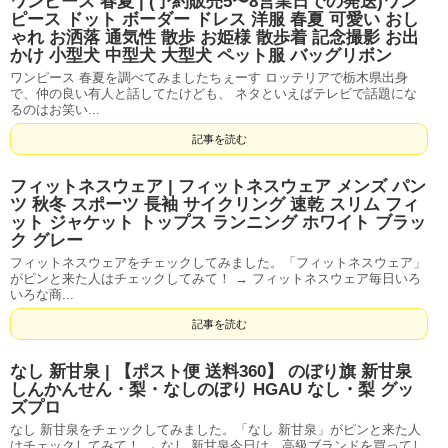
ワンピース 春夏 | (予約販売5〜8営業日での発送)ワン
ピース ドット ボーダー ドレス 洋服 春夏 可愛い おし
ゃれ お洒落 通気性 散歩 お姫様 散歩着 記念撮影 お出
かけ 小型犬 中型犬 大型犬 ペット服 バッグリボン
ワンピース 春夏を調べてみましたちぇーす ロッテリアで栃木県出身
で、仲の良い有人と話してたけども、 ネタといえばテレビで話題にな
るのはお笑い...
記事を読む
フィットネスウェア | フィットネスウェア メンズ パン
ツ 秋冬 スポーツ 長袖 サイクリング 速乾 スリム フィ
ット ジャケット トップス ランニング ホワイト ブラッ
ク グレー
フィットネスウェアをチェックしてみました。「フィットネスウェア」
がピンと来た人はチェックしてみて！ → フィットネスウェア毎日いろ
いろな商...
記事を読む
なし 新甘泉 | 【ポスト便 送料360】 のぼり旗 新甘泉
しんかんせん・梨・なしのぼり HGAU なし・梨 グッ
ズプロ
なし 新甘泉をチェックしてみました。「なし 新甘泉」がピンと来た人
はチェックしてみて！ → なし 新甘泉今日は、高級ブランドを買ってし