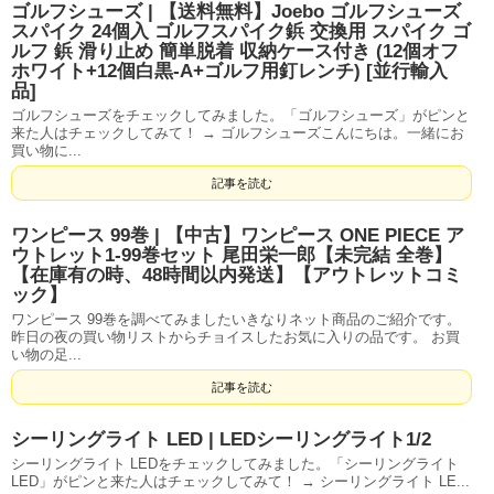
ゴルフシューズ | 【送料無料】Joebo ゴルフシューズ
スパイク 24個入 ゴルフスパイク鋲 交換用 スパイク ゴ
ルフ 鋲 滑り止め 簡単脱着 収納ケース付き (12個オフ
ホワイト+12個白黒-A+ゴルフ用釘レンチ) [並行輸入
品]
ゴルフシューズをチェックしてみました。「ゴルフシューズ」がピンと
来た人はチェックしてみて！ → ゴルフシューズこんにちは。一緒にお
買い物に...
記事を読む
ワンピース 99巻 | 【中古】ワンピース ONE PIECE ア
ウトレット1-99巻セット 尾田栄一郎【未完結 全巻】
【在庫有の時、48時間以内発送】【アウトレットコミ
ック】
ワンピース 99巻を調べてみましたいきなりネット商品のご紹介です。
昨日の夜の買い物リストからチョイスしたお気に入りの品です。 お買
い物の足...
記事を読む
シーリングライト LED | LEDシーリングライト1/2
シーリングライト LEDをチェックしてみました。「シーリングライト
LED」がピンと来た人はチェックしてみて！ → シーリングライト LE...