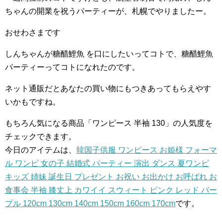
ちゃんの開業を祝うパーティーが、札幌でやりましたー。
おせわさまです
しんちゃんが糖醋鯉魚 を口にしたいってコトで、糖醋鯉魚
パーティーってコトになれたのです。
ネット通販だとあなたの買い物にもつきあってもらえやす
いかもですね。
もちろん気になる商品「ワンピース 半袖 130」の人気度を
チェックできます。
今日のアイテムは、
韓国子供服 ワンピース お姫様 フォーマ
ル ワンピ 女の子 結婚式 パーティー 演出 ダンス 夏ワンピ
キッズ 姉妹 誕生日 プレゼント お祝い お出かけ お呼ばれ お
食事会 半袖 膝丈上 カワイイ スウィート ピンク レッド パー
プル 120cm 130cm 140cm 150cm 160cm 170cm
です。