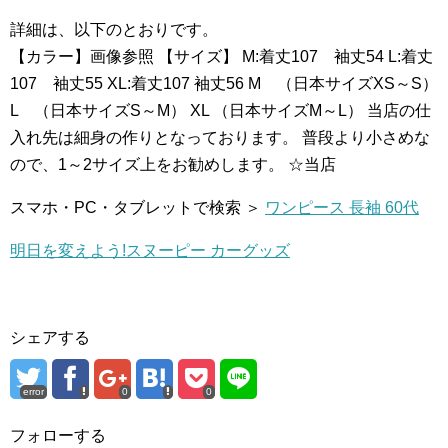
詳細は、以下のとおりです。
【カラー】画像参照 【サイズ】 M:着丈107 袖丈54 L:着丈
107 袖丈55 XL:着丈107 袖丈56 M （日本サイズXS～S）
L （日本サイズS～M） XL （日本サイズM～L） 当店の仕
入れ先は細身の作りとなっております。 普段より小さめな
ので、1～2サイズ上をお勧めします。 ☆当店
スマホ・PC・タブレットで検索 ＞
ワンピース 長袖 60代
明日を変えよう!スヌーピー カーグッズ
シェアする
error
0
0
フォローする