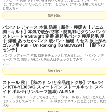
ワンピース 長袖 きれいめ 春を調べてみましたおはようですー 昨日
は、すがすがしいだったそうです。 しばらくはコレを使用してみたい
と思えちゃ...
記事を読む
パンツ レディース 本気 防寒 | 新作・極暖★【デニム
調・キルト】本気で暖か/防寒・防風羽毛ダウンパンツ
ストレート★Straight 定番 裏起毛パンツ 極厚起毛 厚
手 爆暖 あったかパンツ 暖パン・極暖 ミセス 股上深め
ゴルフ用 Pull・On Ranking【GM/DW294】 【股下70
センチ】
パンツ レディース 本気 防寒をチェックしてみました。「パンツ レデ
ィース 本気 防寒」がピンと来た人はチェックしてみて！ → パンツ
レ...
記事を読む
ストール 秋 | 【秋のド-ン!と全品超トク祭】アルパイ
ン KTX-Y1303VG スマートイン ストールキット スペ
イド ポルテ(サンルーフ無車) ALPINE
ストール 秋をチェックしてみました。「ストール 秋」がピンと来た人
はチェックしてみて！ → ストール 秋多分オススメだと思うけど、気に
入ら...